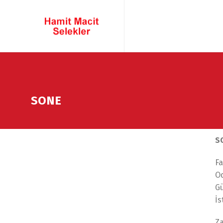
SONE
S
F
O
Gü
İs
Za