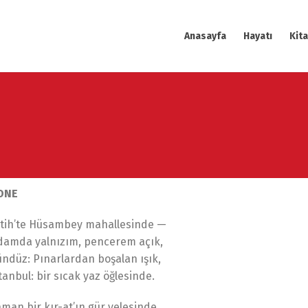
Anasayfa
Hayatı
Kita
ONE
atih’te Hüsambey mahallesinde —
damda yalnızım, pencerem açık,
ndüz: Pınarlardan boşalan ışık,
tanbul: bir sıcak yaz öğlesinde.
man bir kır-at’ın gür yelesinde