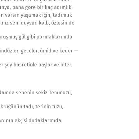
nya, bana göre bir kaç adımlık.
n varsın yaşamak için, tadımlık
lnız seni duysun kalb, özlesin de
uruşmuş gül gibi parmaklarımda
ndüzler, geceler, ümid ve keder —
r şey hasretinle başlar ve biter.
damda senenin sekiz Temmuzu,
krüğünün tadı, terinin tuzu,
nının ekşisi dudaklarımda.