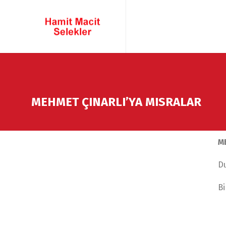
MEHMET ÇINARLI’YA MISRALAR
M
D
Bi