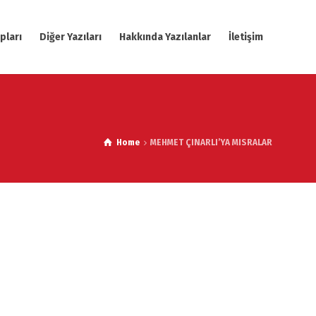
pları
Diğer Yazıları
Hakkında Yazılanlar
İletişim
Home
MEHMET ÇINARLI’YA MISRALAR