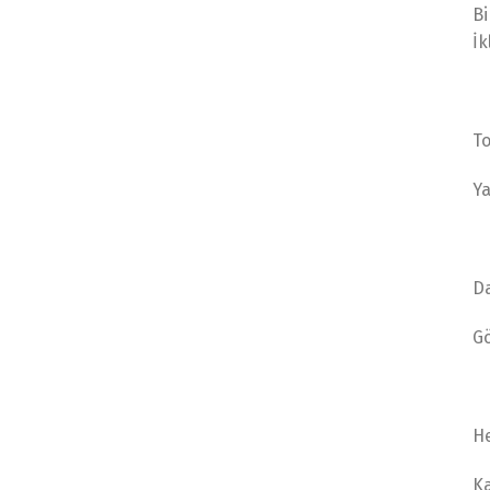
Bi
İk
To
Ya
Da
Gö
He
Ka