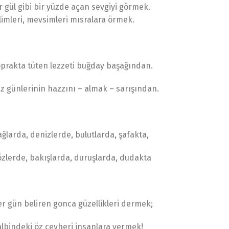
r gül gibi bir yüzde açan sevgiyi görmek.
limleri, mevsimleri mısralara örmek.
prakta tüten lezzeti buğday başağından.
z günlerinin hazzını – almak – sarışından.
ğlarda, denizlerde, bulutlarda, şafakta,
zlerde, bakışlarda, duruşlarda, dudakta
r gün beliren gonca güzellikleri dermek;
lbindeki öz cevheri insanlara vermek!