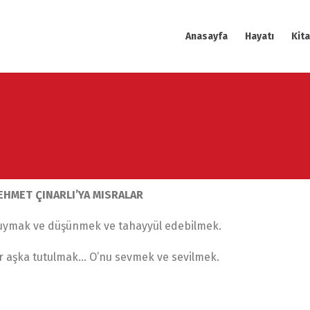
Anasayfa
Hayatı
Kita
EHMET ÇINARLI’YA MISRALAR
uymak ve düşünmek ve tahayyül edebilmek.
r aşka tutulmak… O’nu sevmek ve sevilmek.